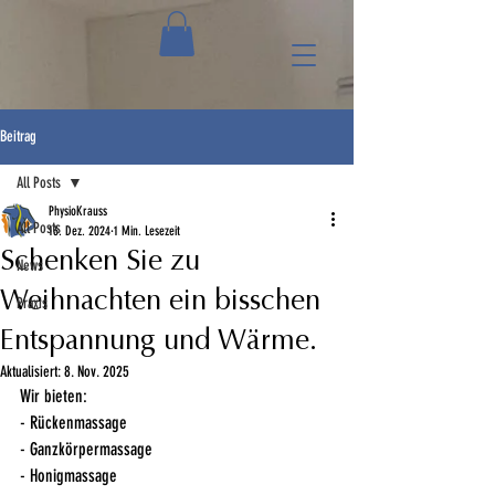
Beitrag
All Posts
PhysioKrauss
All Posts
13. Dez. 2024
1 Min. Lesezeit
Schenken Sie zu
News
Weihnachten ein bisschen
Praxis
Entspannung und Wärme.
Aktualisiert:
8. Nov. 2025
Wir bieten:
- Rückenmassage
- Ganzkörpermassage
- Honigmassage