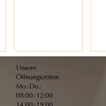
Unsere
Öffnungszeiten
Bobath-Therapie
Mo.-Do.:
08:00–12:00
Wir s
Blan
14:00–19:00