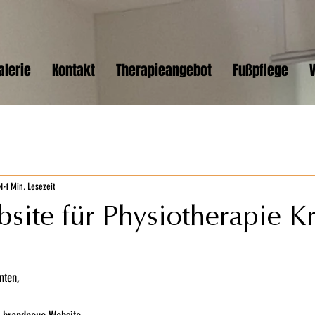
alerie
Kontakt
Therapieangebot
Fußpflege
4
1 Min. Lesezeit
ite für Physiotherapie K
nten,