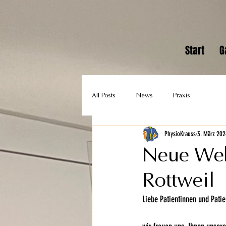
Start
G
All Posts
News
Praxis
PhysioKrauss
3. März 202
Neue Webs
Rottweil
Liebe Patientinnen und Patie