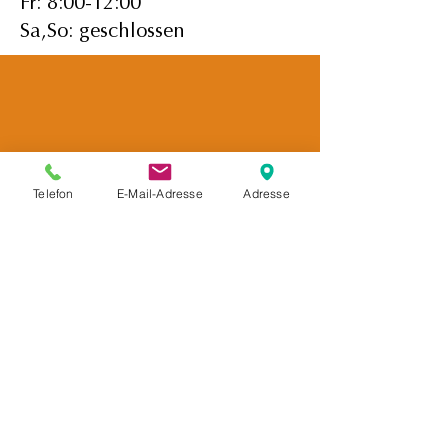
Fr: 8:00-12:00
Sa,So: geschlossen
Telefon
E-Mail-Adresse
Adresse
Kostenlose Parkplätze an der
Praxis
Impressum
Datenschutz