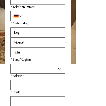
*
Telefonnummer
*
Geburtstag
Mehrzeilige Adresse
*
Land/Region
*
Adresse
*
Stadt