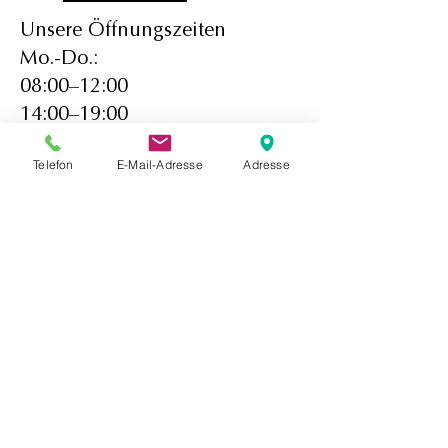
Unsere Öffnungszeiten
Mo.-Do.:
08:00–12:00
14:00–19:00
Fr: 8:00-12:00
Telefon
E-Mail-Adresse
Adresse
Sa,So: geschlossen
Kostenlose Parkplätze an der
Praxis
Impressum
Datenschutz