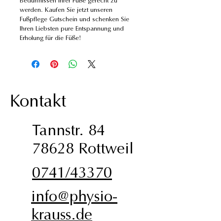
Bedürfnissen Ihrer Füße gerecht zu 
werden. Kaufen Sie jetzt unseren 
Fußpflege Gutschein und schenken Sie 
Ihren Liebsten pure Entspannung und 
Erholung für die Füße!
Kontakt
Tannstr. 84
78628 Rottweil
0741/43370
info@physio-
krauss.de